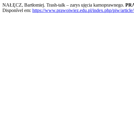
NAŁĘCZ, Bartłomiej. Trash-talk – zarys ujęcia karnoprawnego.
PRA
Disponível em:
https://www.prawoiwiez.edu.pl/index.php/piw/article