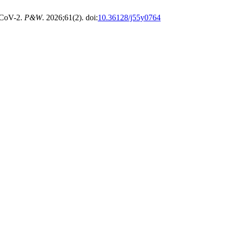
-CoV-2.
P&W
. 2026;61(2). doi:
10.36128/j55y0764