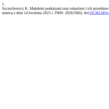
1.
Szczechowicz K. Małoletni podejrzani oraz oskarżeni i ich przedst
ustawą z dnia 14 kwietnia 2023 r.
P&W
. 2026;59(6). doi:
10.36128/j