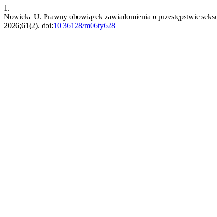
1.
Nowicka U. Prawny obowiązek zawiadomienia o przestępstwie seksu
2026;61(2). doi:
10.36128/m06ty628