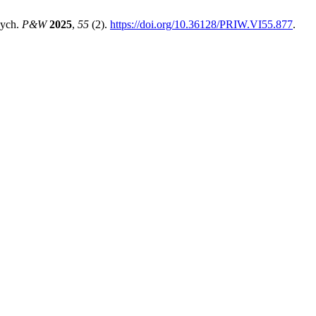
wych.
P&W
2025
,
55
(2).
https://doi.org/10.36128/PRIW.VI55.877
.