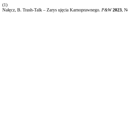
(1)
Nałęcz, B. Trash-Talk – Zarys ujęcia Karnoprawnego.
P&W
2023
, N