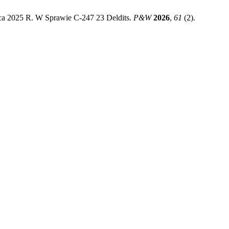
ca 2025 R. W Sprawie C-247 23 Deldits.
P&W
2026
,
61
(2).