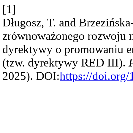
[1]
Długosz, T. and Brzezińsk
zrównoważonego rozwoju na
dyrektywy o promowaniu en
(tzw. dyrektywy RED III).
2025). DOI:
https://doi.or