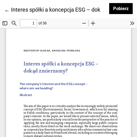
Pob
Pobierz
Wróć do szczegółów artykułu
←
Interes spółki a koncepcja ESG – dokąd zmierzamy