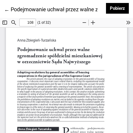
Pob
Pobierz
Wróć do szczegółów artykułu
←
Podejmowanie uchwał przez walne zgromadzenie sp