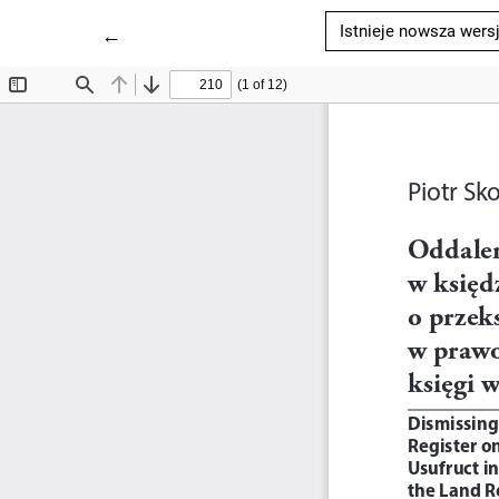
Istnieje nowsza wers
Wróć do szczegółów artykułu
←