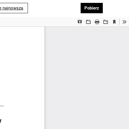
Pobierz PDF
ę najnowszą
.
Pobierz