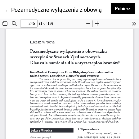
Pob
Pobierz
Wróć do szczegółów artykułu
←
Pozamedyczne wyłączenia z obowiązku szczepień 