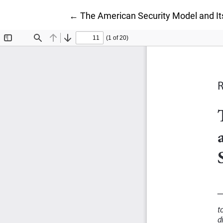
Wróć do szczegółów artykułu
←
The American Security Model and Its