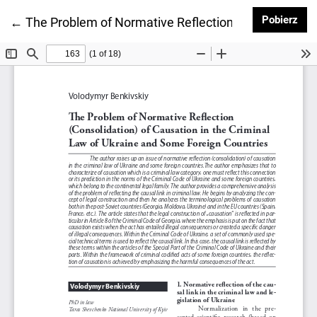
Pob
Pobierz
Wróć do szczegółów artykułu
←
The Problem of Normative Reflection (Consolidation