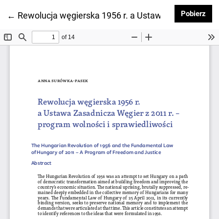
Pob
Pobierz
Wróć do szczegółów artykułu
←
Rewolucja węgierska 1956 r. a Ustawa Zasadnicza W