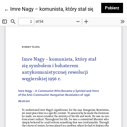
Pob
Pobierz
Wróć do szczegółów artykułu
←
Imre Nagy – komunista, który stał się symbolem i b