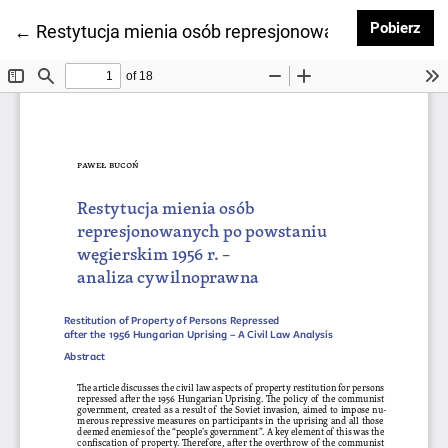
Pob
Pobierz
Wróć do szczegółów artykułu
←
Restytucja mienia osób represjonowanych po powst