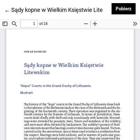
Pob
Pobierz
Wróć do szczegółów artykułu
←
Sądy kopne w Wielkim Księstwie Litewskim