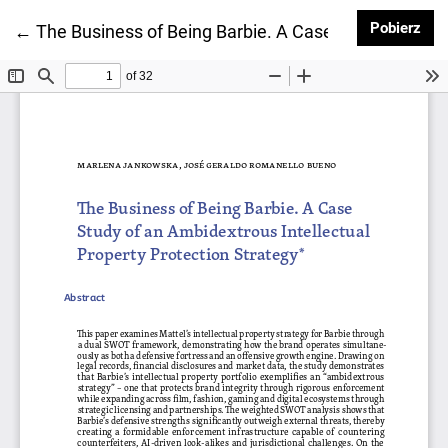
Pob
Pobierz
Wróć do szczegółów artykułu
←
The Business of Being Barbie. A Case Study of an Am