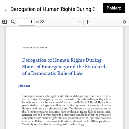
Pob
Pobierz
Wróć do szczegółów artykułu
←
Derogation of Human Rights During States of Emerg