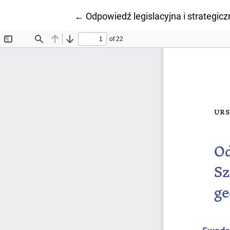
Wróć do szczegółów artykułu
←
Odpowiedź legislacyjna i strategic