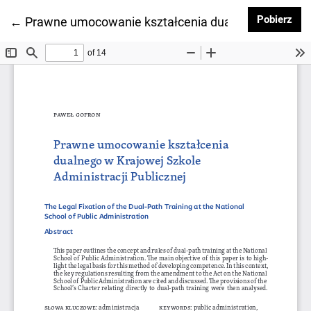
Pob
Pobierz
Wróć do szczegółów artykułu
←
Prawne umocowanie kształcenia dualnego w Krajowe