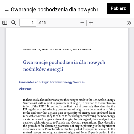
Pob
Pobierz
Wróć do szczegółów artykułu
←
Gwarancje pochodzenia dla nowych nośników energ