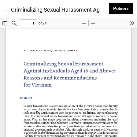
Pob
Pobierz
Wróć do szczegółów artykułu
←
Criminalizing Sexual Harassment Against Individu