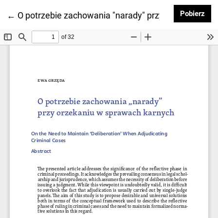
Pob
Pobierz
Wróć do szczegółów artykułu
←
O potrzebie zachowania "narady" przy orzekaniu w