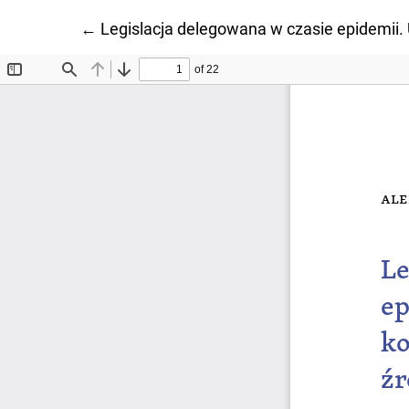
Wróć do szczegółów artykułu
←
Legislacja delegowana w czasie epidemii.