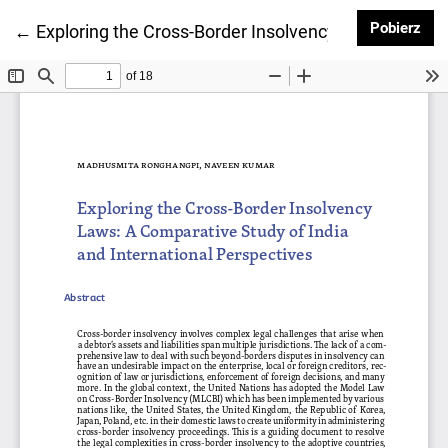
Pob
Pobierz
Wróć do szczegółów artykułu
←
Exploring the Cross-Border Insolvency Laws: A Comp