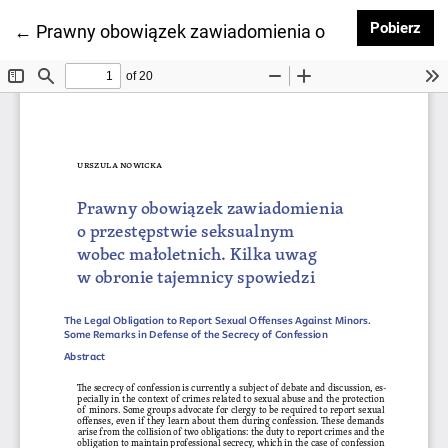
Pob
Pobierz
Wróć do szczegółów artykułu
←
Prawny obowiązek zawiadomienia o przestępstwie s