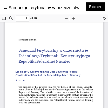
Pob
Pobierz
Wróć do szczegółów artykułu
←
Samorząd terytorialny w orzecznictwie Federalnego